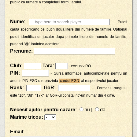
public ca urmare a completarii formularului.
Nume:
-
Puteti
cauta specificand cel putin doua litere din numele de familie. Optional
puteti identifica un jucator dupa primele litere din numele de familie,
punand "@" inaintea acestora.
Prenume:
Club:
Tara:
- exclusiv RO
PIN:
-
Sursa informatiei autocompletate pentru un
anumit PIN EGD o reprezinta
cardul EGD
al respectivului jucator.
Rank:
GoR:
-
Formatul rangului
este "1p", "3d", "17k" iar GoR-ul consta intr-un numar din 4 cifre.
Necesit ajutor pentru cazare:
nu
|
da
Marime tricou:
Email: