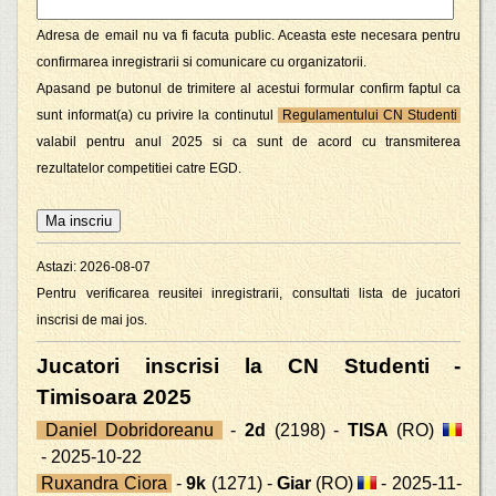
Adresa de email nu va fi facuta public. Aceasta este necesara pentru
confirmarea inregistrarii si comunicare cu organizatorii.
Apasand pe butonul de trimitere al acestui formular confirm faptul ca
sunt informat(a) cu privire la continutul
Regulamentului CN Studenti
valabil pentru anul 2025 si ca sunt de acord cu transmiterea
rezultatelor competitiei catre EGD.
Astazi: 2026-08-07
Pentru verificarea reusitei inregistrarii, consultati lista de jucatori
inscrisi de mai jos.
Jucatori inscrisi la CN Studenti -
Timisoara 2025
Daniel Dobridoreanu
-
2d
(2198) -
TISA
(RO)
- 2025-10-22
Ruxandra Ciora
-
9k
(1271) -
Giar
(RO)
- 2025-11-