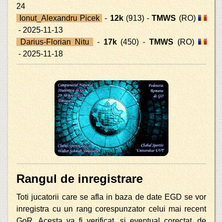
24
Ionut_Alexandru Picek
-
12k
(913) -
TMWS
(RO)
- 2025-11-13
Darius-Florian Nitu
-
17k
(450) -
TMWS
(RO)
- 2025-11-18
Rangul de inregistrare
Toti jucatorii care se afla in baza de date EGD se vor
inregistra cu un rang corespunzator celui mai recent
GoR. Acesta va fi verificat, si eventual corectat, de