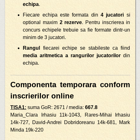
echipa
.
Fiecare echipa este formata din
4 jucatori
si
optional maxim
2 rezerve
. Pentru inscrierea in
concurs echipele trebuie sa fie formate dintr-un
minim de 3 jucatori.
Rangul
fiecarei echipe se stabileste ca fiind
media aritmetica a rangurilor jucatorilor
din
echipa.
Componenta temporara conform
inscrierilor online
TISA1:
suma GoR: 2671 / media:
667.8
Maria_Clara Irhasiu 11k-1043, Rares-Mihai Irhasiu
14k-727, David-Andrei Dobridoreanu 14k-681, Mark
Minda 19k-220