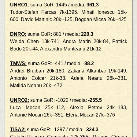
UNRO1:
suma GoR: 1445 / media:
361.3
Tudor-Stefan Farcas 7k-1395, Mihail Ionescu 15k-
600, David Martinic 20k--125, Bogdan Micsa 26k--425
DNRO:
suma GoR: 881 / media:
220.3
Weida Chen 13k-741, Andra Marin 20k-84, Patrick
Bodo 20k-44, Alexandru Munteanu 21k-12
TMWS:
suma GoR: -441 / media:
-88.2
Andrei Brujban 20k-180, Zakaria Alkanbar 19k-149,
Antonio Colcer 21k-33, Adela Neanu 26k--331,
Matilda Neanu 26k--472
UNRO2:
suma GoR: -1022 / media:
-255.5
Luca Mocan 25k--112, Alexia Petrov 24k--183,
Antonie Mocan 26k--351, Elena Mocan 27k--376
TISA2:
suma GoR: -1297 / media:
-324.3
Catalin-Razvan Covasala 17k-355, Dragos Cioaga