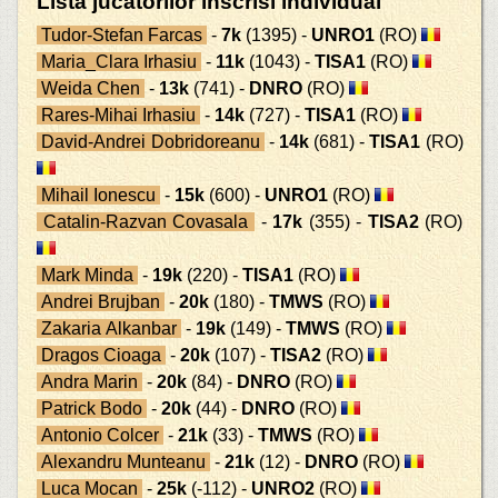
Lista jucatorilor inscrisi individual
Tudor-Stefan Farcas
-
7k
(1395) -
UNRO1
(RO)
Maria_Clara Irhasiu
-
11k
(1043) -
TISA1
(RO)
Weida Chen
-
13k
(741) -
DNRO
(RO)
Rares-Mihai Irhasiu
-
14k
(727) -
TISA1
(RO)
David-Andrei Dobridoreanu
-
14k
(681) -
TISA1
(RO)
Mihail Ionescu
-
15k
(600) -
UNRO1
(RO)
Catalin-Razvan Covasala
-
17k
(355) -
TISA2
(RO)
Mark Minda
-
19k
(220) -
TISA1
(RO)
Andrei Brujban
-
20k
(180) -
TMWS
(RO)
Zakaria Alkanbar
-
19k
(149) -
TMWS
(RO)
Dragos Cioaga
-
20k
(107) -
TISA2
(RO)
Andra Marin
-
20k
(84) -
DNRO
(RO)
Patrick Bodo
-
20k
(44) -
DNRO
(RO)
Antonio Colcer
-
21k
(33) -
TMWS
(RO)
Alexandru Munteanu
-
21k
(12) -
DNRO
(RO)
Luca Mocan
-
25k
(-112) -
UNRO2
(RO)